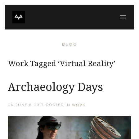
BLOG
Work Tagged ‘Virtual Reality’
Archaeology Days
ON
JUNE 8, 2017
. POSTED IN
WORK