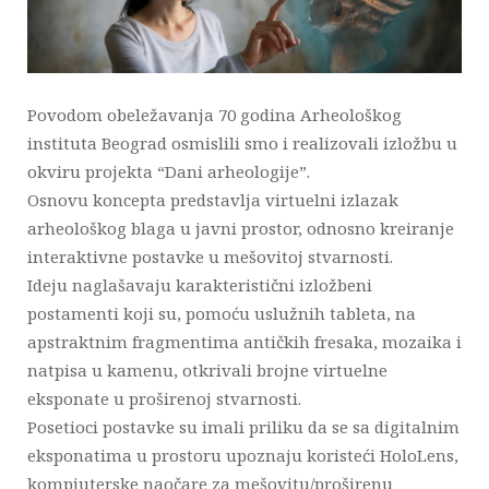
Povodom obeležavanja 70 godina Arheološkog
instituta Beograd osmislili smo i realizovali izložbu u
okviru projekta “Dani arheologije”.
Osnovu koncepta predstavlja virtuelni izlazak
arheološkog blaga u javni prostor, odnosno kreiranje
interaktivne postavke u mešovitoj stvarnosti.
Ideju naglašavaju karakteristični izložbeni
postamenti koji su, pomoću uslužnih tableta, na
apstraktnim fragmentima antičkih fresaka, mozaika i
natpisa u kamenu, otkrivali brojne virtuelne
eksponate u proširenoj stvarnosti.
Posetioci postavke su imali priliku da se sa digitalnim
eksponatima u prostoru upoznaju koristeći HoloLens,
kompjuterske naočare za mešovitu/proširenu