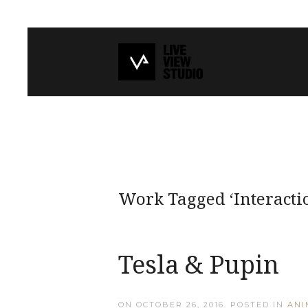
Work Tagged ‘Interacti
Tesla & Pupin
ON
OCTOBER 26, 2016
. POSTED IN
ANI