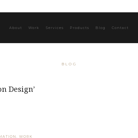
About
Work
Services
Products
Blog
Contact
BLOG
on Design’
MATION
,
WORK