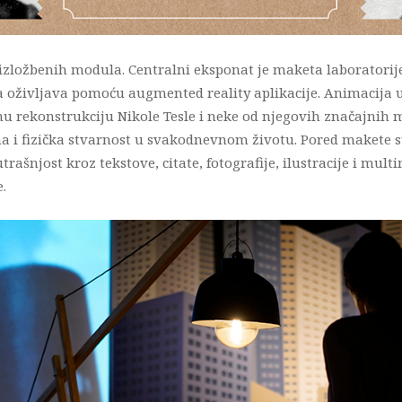
 izložbenih modula. Centralni eksponat je maketa laboratorij
oživljava pomoću augmented reality aplikacije. Animacija u 
u rekonstrukciju Nikole Tesle i neke od njegovih značajnih mis
lna i fizička stvarnost u svakodnevnom životu. Pored makete 
rašnjost kroz tekstove, citate, fotografije, ilustracije i mul
.