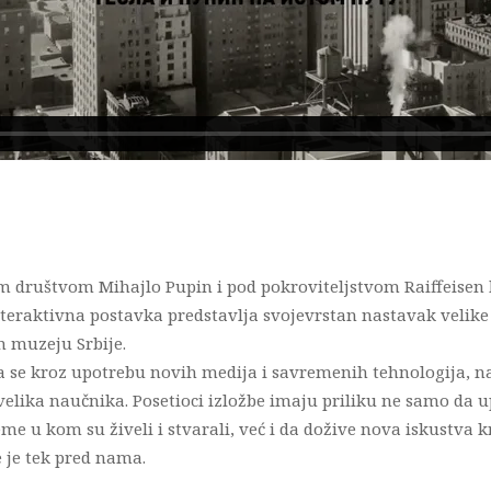
m društvom Mihajlo Pupin i pod pokroviteljstvom Raiffeisen b
teraktivna postavka predstavlja svojevrstan nastavak velike
m muzeju Srbije.
da se kroz upotrebu novih medija i savremenih tehnologija, n
velika naučnika. Posetioci izložbe imaju priliku ne samo da u
e u kom su živeli i stvarali, već i da dožive nova iskustva 
 je tek pred nama.